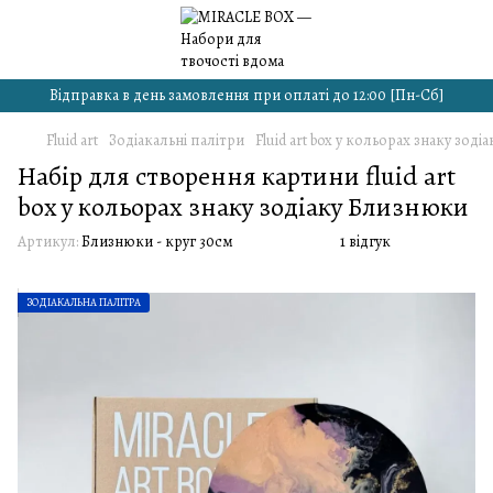
Відправка в день замовлення при оплаті до 12:00 [Пн-Сб]
Fluid art
Зодіакальні палітри
Fluid art box у кольорах знаку зод
Набір для створення картини fluid art
box у кольорах знаку зодіаку Близнюки
Артикул:
Близнюки - круг 30см
1 відгук
ЗОДІАКАЛЬНА ПАЛІТРА