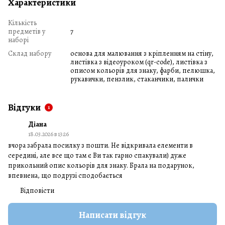
Характеристики
Кількість
предметів у
7
наборі
Склад набору
основа для малювання з кріпленням на стіну,
листівка з відеоуроком (qr-code), листівка з
описом кольорів для знаку, фарби, пелюшка,
рукавички, пензлик, стаканчики, палички
Відгуки
1
Діана
18.03.2026 в 13:26
вчора забрала посилку з пошти. Не відкривала елементи в
середині, але все що там є Ви так гарно спакували) дуже
прикольний опис кольорів для знаку. Брала на подарунок,
впевнена, що подрузі сподобається
Відповісти
Написати відгук