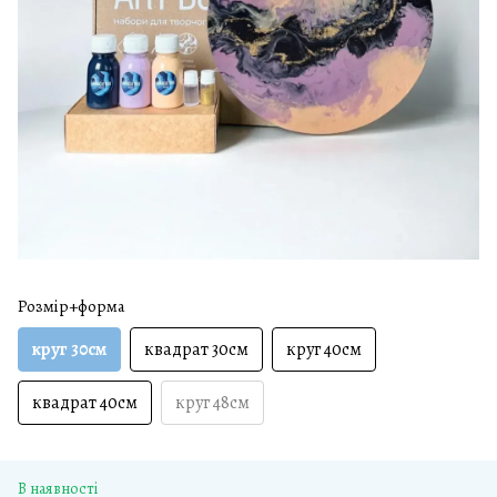
Розмір+форма
круг 30см
квадрат 30см
круг 40см
квадрат 40см
круг 48см
В наявності