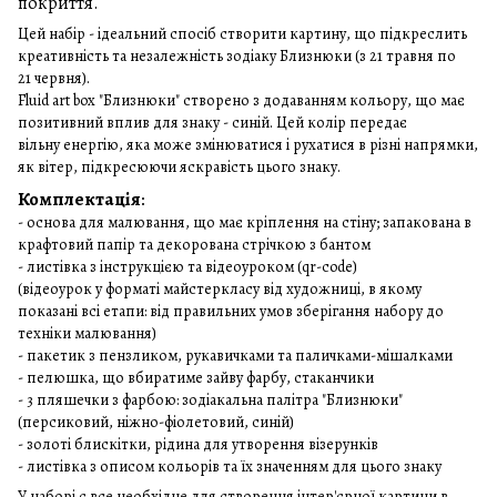
покриття.
Цей набір - ідеальний спосіб створити картину, що підкреслить
креативність та незалежність зодіаку Близнюки (з 21 травня по
21 червня).
Fluid art box "Близнюки" створено з додаванням кольору, що має
позитивний вплив для знаку - синій. Цей колір передає
вільну енергію, яка може змінюватися і рухатися в різні напрямки,
як вітер, підкресюючи яскравість цього знаку.
Комплектація
:
- основа для малювання, що має кріплення на стіну; запакована в
крафтовий папір та декорована стрічкою з бантом
- листівка з інструкцією та відеоуроком (qr-code)
(відеоурок у форматі майстеркласу від художниці, в якому
показані всі етапи: від правильних умов зберігання набору до
техніки малювання)
- пакетик з пензликом, рукавичками та паличками-мішалками
- пелюшка, що вбиратиме зайву фарбу, стаканчики
- 3 пляшечки з фарбою: зодіакальна палітра "Близнюки"
(персиковий, ніжно-фіолетовий, синій)
- золоті блискітки, рідина для утворення візерунків
- листівка з описом кольорів та їх значенням для цього знаку
У наборі є все необхідне для створення інтер'єрної картини в