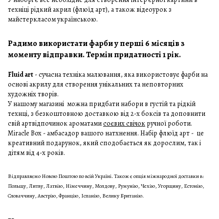
техніці рідкий акрил (флюїд арт), а також відеоурок з
майстеркласом українською.
Радимо використати фарби у перші 6 місяців з
моменту відправки. Термін придатності 1 рік.
Fluid art
- сучасна техніка малювання, яка використовує фарби на
основі акрилу для створення унікальних та неповторних
художніх творів.
У нашому
магазині
можна придбати набори в
густій
та
рідкій
технці, з безкоштовною доставкою від 2-х боксів та доповнити
свій артвідпочинок ароматами
соєвих свічок
ручної роботи.
Miracle Box - амбасадор вашого натхнення. Набір флюїд арт - це
креативний подарунок, який сподобається як дорослим, так і
дітям від 4-х років.
Відправляємо Новою Поштою по всій Україні. Також є опція міжнародної доставки в:
Польщу, Литву, Латвію, Німеччину, Молдову, Румунію, Чехію, Угорщину, Естонію,
Словаччину, Австрію, Францію, Іспанію, Велику Британію.