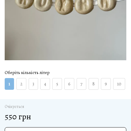
Оберіть кількість літер
1
2
3
4
5
6
7
8
9
10
Очікується
550 грн