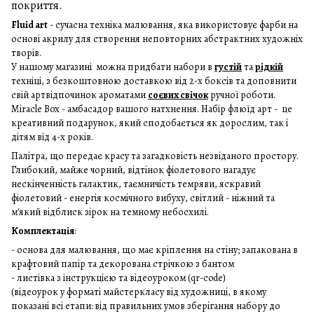
покриття.
Fluid art
- сучасна техніка малювання, яка використовує фарби на
основі акрилу для створення неповторних абстрактних художніх
творів.
У нашому
магазині
можна придбати набори в
густій
та
рідкій
техніці, з безкоштовною доставкою від 2-х боксів та доповнити
свій артвідпочинок ароматами
соєвих свічок
ручної роботи.
Miracle Box - амбасадор вашого натхнення. Набір флюїд арт - це
креативний подарунок, який сподобається як дорослим, так і
дітям від 4-х років.
Палітра, що передає красу та загадковість незвіданого простору.
Глибокий, майже чорний, відтінок фіолетового нагадує
нескінченність галактик, таємничість темряви, яскравий
фіолетовий - енергія космічного вибуху, світлий - ніжний та
м'який відблиск зірок на темному небосхилі.
Комплектація
:
- основа для малювання, що має кріплення на стіну; запакована в
крафтовий папір та декорована стрічкою з бантом
- листівка з інструкцією та відеоуроком (qr-code)
(відеоурок у форматі майстеркласу від художниці, в якому
показані всі етапи: від правильних умов зберігання набору до