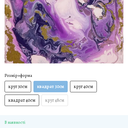
Розмір+форма
круг 30см
квадрат 30см
круг 40см
квадрат 40см
круг 48см
В наявності