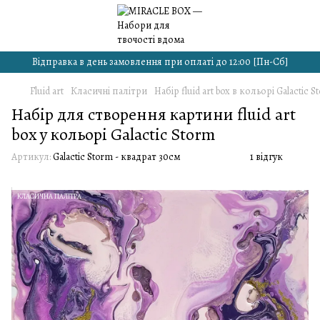
Відправка в день замовлення при оплаті до 12:00 [Пн-Сб]
Fluid art
Класичні палітри
Набір fluid art box в кольорі Galactic S
Набір для створення картини fluid art
box у кольорі Galactic Storm
Артикул:
Galactic Storm - квадрат 30см
1 відгук
КЛАСИЧНА ПАЛІТРА