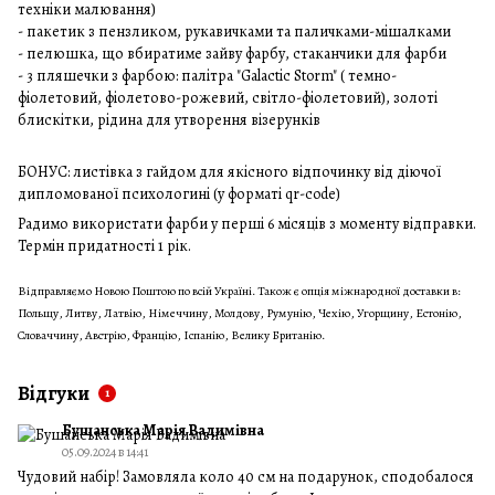
техніки малювання)
- пакетик з пензликом, рукавичками та паличками-мішалками
- пелюшка, що вбиратиме зайву фарбу, стаканчики для фарби
- 3 пляшечки з фарбою: палітра "Galactic Storm" ( темно-
фіолетовий, фіолетово-рожевий, світло-фіолетовий), золоті
блискітки, рідина для утворення візерунків
БОНУС: листівка з гайдом для якісного відпочинку від діючої
дипломованої психологині (у форматі qr-code)
Радимо використати фарби у перші 6 місяців з моменту відправки.
Термін придатності 1 рік.
Відправляємо Новою Поштою по всій Україні. Також є опція міжнародної доставки в:
Польщу, Литву, Латвію, Німеччину, Молдову, Румунію, Чехію, Угорщину, Естонію,
Словаччину, Австрію, Францію, Іспанію, Велику Британію.
Відгуки
1
Бушанська Марія Вадимівна
05.09.2024 в 14:41
Чудовий набір! Замовляла коло 40 см на подарунок, сподобалося