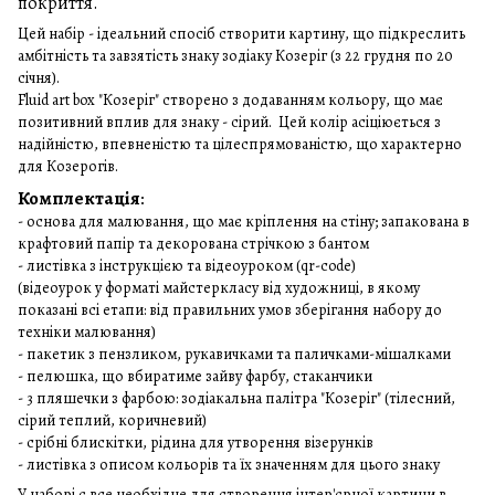
покриття.
Цей набір - ідеальний спосіб створити картину, що підкреслить
амбітність та завзятість знаку зодіаку Козеріг (з 22 грудня по 20
січня).
Fluid art box "Козеріг" створено з додаванням кольору, що має
позитивний вплив для знаку - сірий. Цей колір асіціюється з
надійністю, впевненістю та цілеспрямованістю, що характерно
для Козерогів.
Комплектація
:
- основа для малювання, що має кріплення на стіну; запакована в
крафтовий папір та декорована стрічкою з бантом
- листівка з інструкцією та відеоуроком (qr-code)
(відеоурок у форматі майстеркласу від художниці, в якому
показані всі етапи: від правильних умов зберігання набору до
техніки малювання)
- пакетик з пензликом, рукавичками та паличками-мішалками
- пелюшка, що вбиратиме зайву фарбу, стаканчики
- 3 пляшечки з фарбою: зодіакальна палітра "Козеріг" (тілесний,
сірий теплий, коричневий)
- срібні блискітки, рідина для утворення візерунків
- листівка з описом кольорів та їх значенням для цього знаку
У наборі є все необхідне для створення інтер'єрної картини в