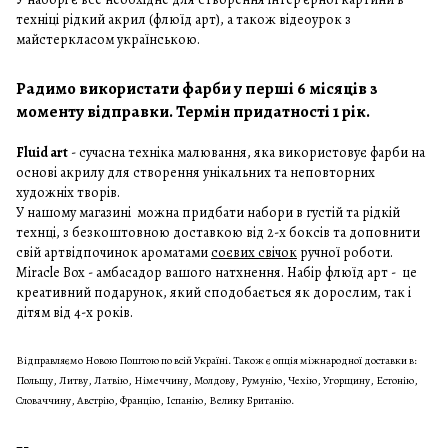
техніці рідкий акрил (флюїд арт), а також відеоурок з
майстеркласом українською.
Радимо використати фарби у перші 6 місяців з
моменту відправки. Термін придатності 1 рік.
Fluid art
- сучасна техніка малювання, яка використовує фарби на
основі акрилу для створення унікальних та неповторних
художніх творів.
У нашому
магазині
можна придбати набори в
густій
та
рідкій
технці, з безкоштовною доставкою від 2-х боксів та доповнити
свій артвідпочинок ароматами
соєвих свічок
ручної роботи.
Miracle Box - амбасадор вашого натхнення. Набір флюїд арт - це
креативний подарунок, який сподобається як дорослим, так і
дітям від 4-х років.
Відправляємо Новою Поштою по всій Україні. Також є опція міжнародної доставки в:
Польщу, Литву, Латвію, Німеччину, Молдову, Румунію, Чехію, Угорщину, Естонію,
Словаччину, Австрію, Францію, Іспанію, Велику Британію.