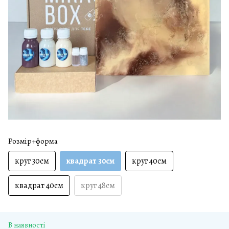
Розмір+форма
круг 30см
квадрат 30см
круг 40см
квадрат 40см
круг 48см
В наявності