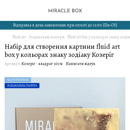
Відправка в день замовлення при оплаті до 12:00 [Пн-Сб]
Fluid art
Зодіакальні палітри
Fluid art box у кольорах знаку зодіа
Набір для створення картини fluid art
box у кольорах знаку зодіаку Козеріг
Артикул:
Козеріг - квадрат 30см
Написати відгук
ЧАСТО КУПУЮТЬ
ЗОДІАКАЛЬНА ПАЛІТРА