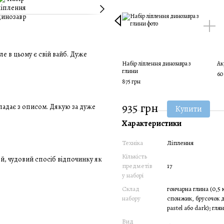
е в цьому є свій вайб. Дуже
о
Набір ліплення динозавра з
Ак
глини
60
875 грн
935 грн
падає з описом. Дякую за дуже
Купити
Характеристики
Техніка
Ліплення
Кількість
, чудовий спосіб відпочинку як
предметів
17
у наборі
Склад
гончарна глина (0,5 к
набору
спонжик, брусочок дл
pastel або dark); гл
Вид