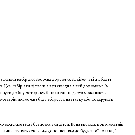
деальний вибір для творчих дорослих та дітей, які люблять
ч. Цей набір для ліплення з глини для дітей допоможе їм
инути дрібну моторику. Ліпка з глини дарує можливість
нозаврів, які можна буде зберегти на згадку або подарувати
ко моделюється і безпечна для дітей. Вона висихає при кімнатній
ї глини стануть яскравим доповненням до будь-якої колекції