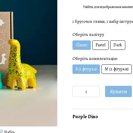
Увійти
для відображення накопи
%
1 брусочок глини, 1 набір інстр
Оберіть палітру
Classic
Pastel
Dark
Оберіть комплектацію
S (1 фігурка)
M (2 фігурки)
Купити
Purple Dino