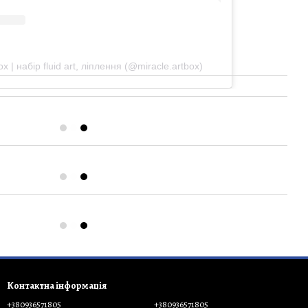
 | набір fluid art, ліплення (@miracle.artbox)
Контактна інформація
+380936571805
+380936571805