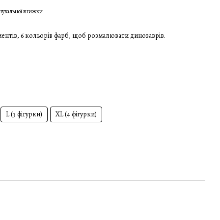
чувальної знижки
ументів, 6 кольорів фарб, щоб розмалювати динозаврів.
L (3 фігурки)
XL (4 фігурки)
🦒+ 