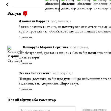
Відгуки
3
Джонатан Каррера
03.07.2026 в 21:57
Важко розминати глину, на початку втомлюються пальці, ал
круто провели час, обов'язково ще щось пізніше замовим
Відповісти
Коцюруба Марина Сергіївна
30.09.2025 в 14:37
Сервіс чудовий, доставка швидка. Сам набір повністю спів
цікаві вечори!
Відповісти
Оксана Калиниченко
09.02.2025 в 15:33
Швидка доставка, набір продуманий до найменших деталей
з дітками, так і дорослим. Щиро дякую!
Відповісти
Новий відгук або коментар
Увійти за допомогою