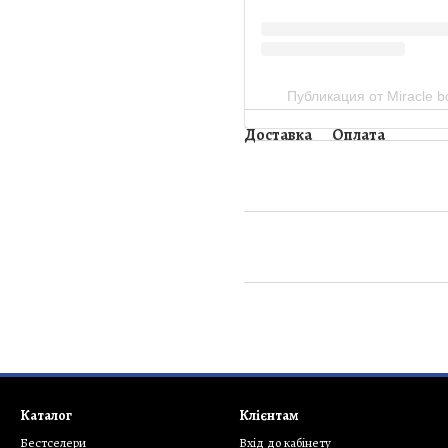
Публикация от Miracle box
Доставка
Оплата
Каталог
Клієнтам
Бестселери
Вхід до кабінету