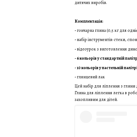
дитячих виробів.
Комплектація:
-
гончарна глина (0,5 кг для одніє
-
набір інструментів: стеки, сп
-
відеоурок з виготовлення дино
- 6 кольорів у стандартній палітр
- 10 кольорів у пастельній палітрі
-
глянцевий лак
Цей набір для ліплення з глини
Глина для ліплення легка в роб
захопливим для дітей.