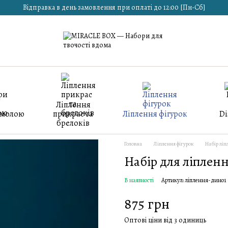
Відправка в день замовлення при оплаті до 12:00 [Пн-Сб]
Ліплення
смолою
прикрас та
Ліплення фігурок
Di
брелоків
Головна
Ліплення фігурок
Набір ліп
Набір для ліпленн
В наявності
Артикул: ліплення-дино1
875 грн
Оптові ціни від 3 одиниць