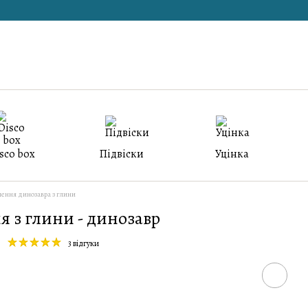
sco box
Підвіски
Уцінка
лення динозавра з глини
я з глини - динозавр
3 відгуки