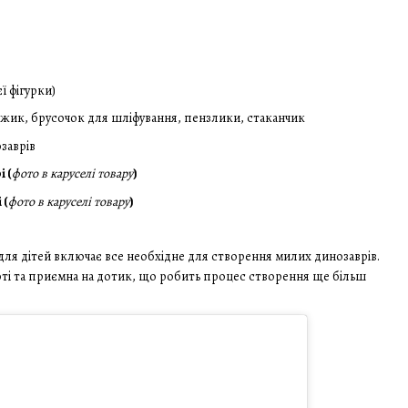
ї фігурки)
онжик, брусочок для шліфування, пензлики, стаканчик
заврів
і (
фото в каруселі товару
)
 (
фото в каруселі товару
)
 для дітей включає все необхідне для створення милих динозаврів.
оті та приємна на дотик, що робить процес створення ще більш