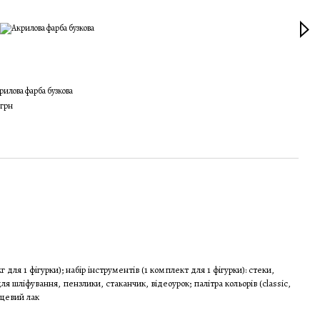
рилова фарба бузкова
Набір
глин
 грн
875 г
1 6
г для 1 фігурки); набір інструментів (1 комплект для 1 фігурки): стеки,
я шліфування, пензлики, стаканчик, відеоурок; палітра кольорів (classic,
янцевий лак